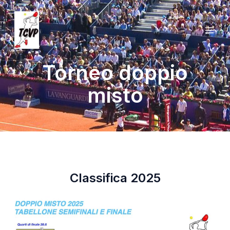
Vai
MAI
al
ME
contenuto
Torneo doppio
misto
Classifica 2025