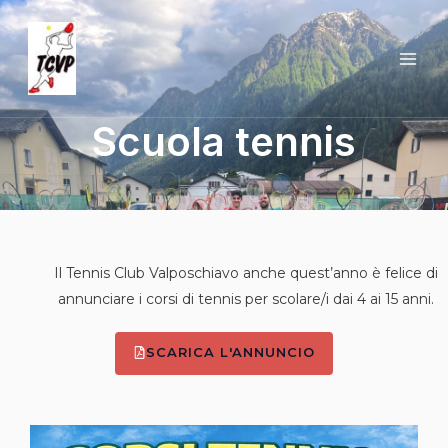
Vai
MAI
al
ME
contenuto
Scuola tennis
Il Tennis Club Valposchiavo anche quest’anno è felice di
annunciare i corsi di tennis per scolare/i dai 4 ai 15 anni.
SCARICA L'ANNUNCIO